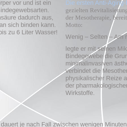
per vor und ist ein
Die ersten Anti-Agin
 Bindegewebsarten.
gezielten Revitalisierun
nsäure dadurch aus,
der Mesotherapie, berei
an sich binden kann.
Motto:
is zu 6 Liter Wasser!
Wenig – Selten – Am r
legte er mit seinen Mi
Bindegewebe die Grun
minimalinvasiven ästh
verbindet die Mesothe
physikalischer Reize 
der pharmakologischen
Wirkstoffe.
 dauert je nach Fall zwischen wenigen Minute