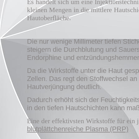
Es handelt sich um eine Injektionstechn
kleinen Mengen in die mittlere Hautschic
Hautoberfläche.
Die nur wenige Millimeter tiefen Stic
steigern die Durchblutung und Sauer
Endorphine und entzündungshemmend
Da die Wirkstoffe unter die Haut ges
Zellen. Das regt den Stoffwechsel an 
Hautverjüngung deutlich.
Dadurch erhöht sich der Feuchtigkeit
in den tiefen Hautschichten kann maß
Eine der effektivsten Wirkstoffe für ein
blutplättchenreiche Plasma (PRP)