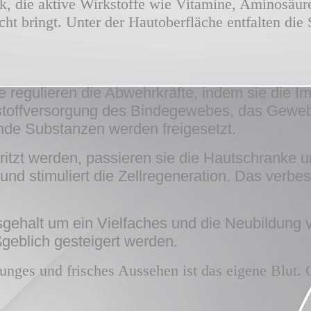
ik, die aktive Wirkstoffe wie Vitamine, Aminosäu
ht bringt. Unter der Hautoberfläche entfalten die 
he regulieren die Abwehrkräfte, indem sie die 
stoffversorgung des Bindegewebes, das Gewebe
e Substanzen werden freigesetzt.
pritzt werden, passieren sie die Hautschrank
und stimuliert die Zellregeneration. Das verbes
sgehalt um ein Vielfaches und die Neubildung 
geblich gesteigert werden.
 junges und frisches Aussehen ist das eigene Blut.