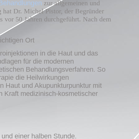
g-Behandlungen
zur allgemeinen und
g hat Dr. Michel Pistor, der Begründer
ts vor 50 Jahren durchgeführt. Nach dem
ichtigen Ort
kroinjektionen in die Haut und das
dlagen für die modernen
etischen Behandlungsverfahren. So
rapie die Heilwirkungen
an Haut und Akupunkturpunktur mit
 Kraft medizinisch-kosmetischer
n und einer halben Stunde.