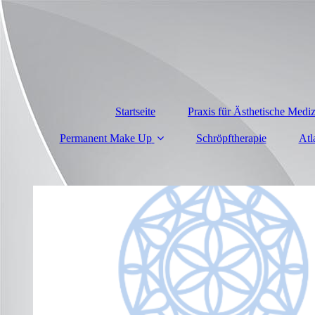
Startseite
Praxis für Ästhetische Medi
Permanent Make Up
Schröpftherapie
Atl