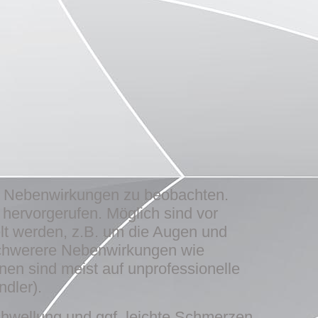
en Nebenwirkungen zu beobachten.
 hervorgerufen. Möglich sind vor
t werden, z.B. um die Augen und
Schwerere Nebenwirkungen wie
en sind meist auf unprofessionelle
dler).
Schwellung und ggf. leichte Schmerzen