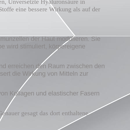
ren,
Unversetzte
Hyaluronsäure in
Stoffe eine bessere Wirkung als auf der
Immunzellen der Haut modulieren. Sie
 wird stimuliert, körpereigene
e und erreichen den Raum zwischen den
sert die Wirkung von Mitteln zur
von Kollagen und elastischer Fasern
 Genauer gesagt das dort enthaltene