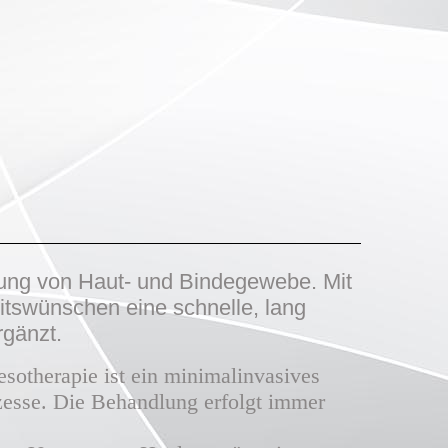
ung von Haut- und Bindegewebe. Mit
itswünschen eine schnelle, lang
rgänzt.
esotherapie ist ein minimalinvasives
ozesse. Die Behandlung erfolgt immer