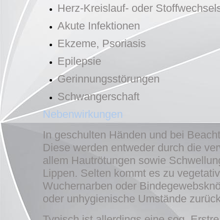
Herz-Kreislauf- oder Stoffwechsel
Akute Infektionen
Ekzeme, Psoriasis
Epilepsie
Gerinnungsstörungen
Schwangerschaft
Nebenwirkungen
In geschulten Händen und bei Beach
Diese werden entweder durch die verw
allem Hautrötungen sowie Schwellun
Lippen. Selten kommt es zu vegetat
Wuchernarben oder Bindegewebsknötch
oder unhygienische Umstände zurückz
Typisch ist allerdings eine sog. Erst