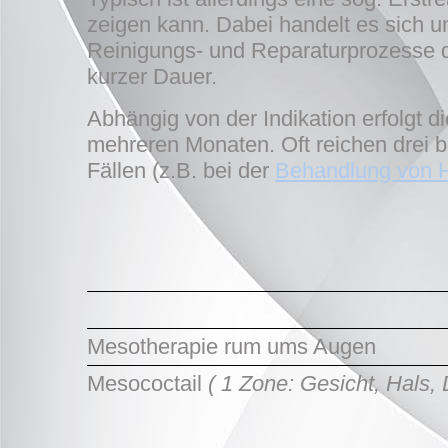
zeigen kann. Dabei handelt es sich 
Reinigungs- und Reparaturprozesse d
kurzer Dauer.
Abhängig von der Indikation erfolgt
mehreren Monaten. Oft reichen drei b
Fällen (z.B. bei der
Behandlung von H
Mesotherapie rum ums Augen
Mesococtail
( 1 Zone: Gesicht, Hals,