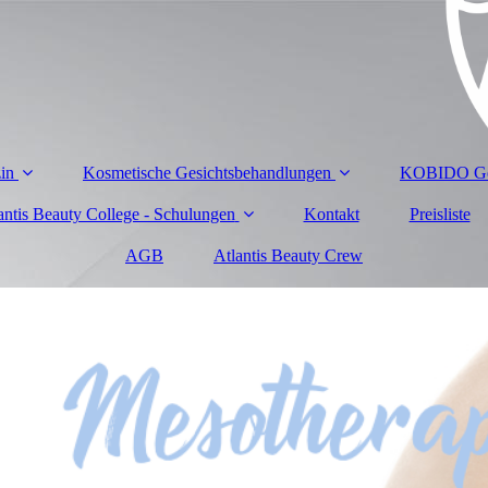
zin
Kosmetische Gesichtsbehandlungen
KOBIDO Ges
antis Beauty College - Schulungen
Kontakt
Preisliste
AGB
Atlantis Beauty Crew