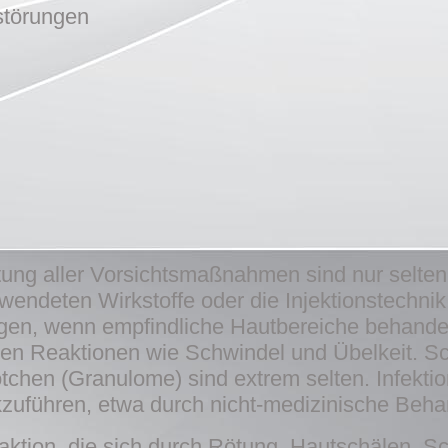
störungen
tung aller Vorsichtsmaßnahmen sind nur selt
endeten Wirkstoffe oder die Injektionstechnik
gen, wenn empfindliche Hautbereiche behandel
iven Reaktionen wie Schwindel und Übelkeit. 
en (Granulome) sind extrem selten. Infektion
uführen, etwa durch nicht-medizinische Behan
reaktion, die sich durch Rötung, Hautschälen, 