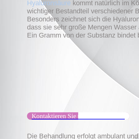
Hyaluronsäure
kommt natürlich im Kör
wichtiger Bestandteil verschiedener
Besonders zeichnet sich die Hyaluro
dass sie sehr große Mengen Wasser 
Ein Gramm von der Substanz bindet b
Kontaktieren Sie uns ! Hier klicken
Die Behandlung erfolgt ambulant und