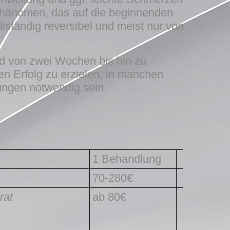
 Phänomen, das auf die beginnenden
ständig reversibel und meist nur von
nd von zwei Wochen bis hin zu
en Erfolg zu erzielen, in manchen
ngen notwendig sein.
1 Behandlung
70-280€
arat
ab 80€