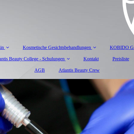
zin
Kosmetische Gesichtsbehandlungen
KOBIDO Ges
antis Beauty College - Schulungen
Kontakt
Preisliste
AGB
Atlantis Beauty Crew