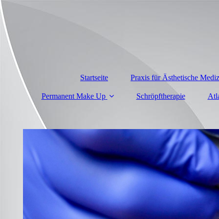
Startseite
Praxis für Ästhetische Medi
Permanent Make Up
Schröpftherapie
Atl