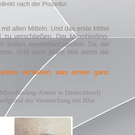
direkt nach der Prozedur.
it allen Mitteln. Und das erste Mittel
 zu verschließen. Der Microblading-
ch außen wiederherzustellen. Da die
 Narbe. Und zwar jedes Mal wenn die
inarben versehen, was einem ganz
 Microblading-Armee in Deutschland)
d aufgrund der Vermischung mit Blut