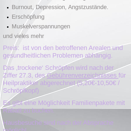
Burnout, Depression, Angstzustände.
Erschöpfung
Muskelverspannungen
und vieles mehr
Preis: ist von den betroffenen Arealen und
gesundheitlichen Problemen abhängig.
Das ‚trockene‘ Schröpfe
n wird
nach der
Ziffer 27.3, des
Gebührenverzeichnisses
für
Heilpraktiker abgerechnet (5,20€-10,50€ /
Schröpfkopf)
Es gibt eine Möglichkeit Familienpakete mit
Rabatt zu buchen.
Hausbesuche sind nach der Absprache
möglich!