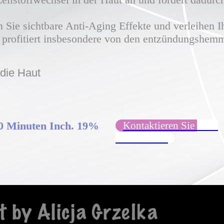
n Sie sichtbare Anti-Aging Effekte und verleihen 
 profitiert insbesondere von den entzündungshem
 die Haut
90 Minuten
Inch
. 19%
Kontaktieren Sie uns !
Hier klicken