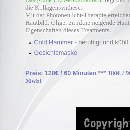
die Kollagensynthese.
Mit der Photonenlicht-Therapie erreiche
Hautbild. Ölige, zu Akne neigende Haut
Eigenschaften dieses Treatments.
Cold Hammer
- beruhigt und kühlt
Gesichtsmaske
Preis: 120€ / 60 Minuten ***
180€ / 
MwSt