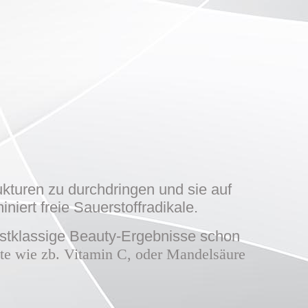
rukturen zu durchdringen und sie auf
niert freie Sauerstoffradikale.
stklassige Beauty-Ergebnisse schon
te wie zb. Vitamin C, oder Mandelsäure