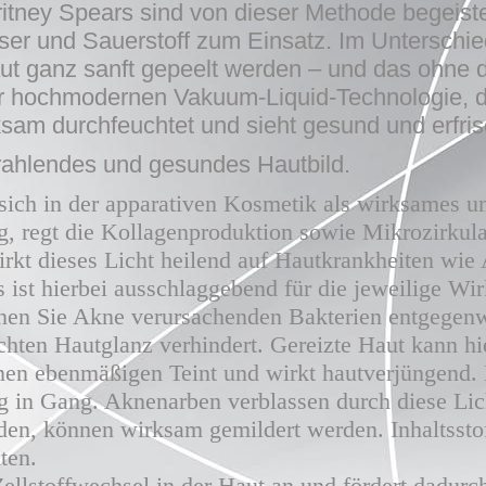
itney Spears sind von dieser Methode begeist
sser und Sauerstoff zum Einsatz. Im Untersch
ut ganz sanft gepeelt werden – und das ohne 
iner hochmodernen Vakuum-Liquid-Technologie, d
ksam durchfeuchtet und sieht gesund und erfris
trahlendes und gesundes Hautbild.
sich in der apparativen Kosmetik als wirksames 
ung, regt die Kollagenproduktion sowie Mikrozirkula
irkt dieses Licht heilend auf Hautkrankheiten wi
 ist hierbei ausschlaggebend für die jeweilige Wi
en Sie Akne verursachenden Bakterien entgegenw
hten Hautglanz verhindert. Gereizte Haut kann hi
inen ebenmäßigen Teint und wirkt hautverjüngend. E
ng in Gang. Aknenarben verblassen durch diese Lic
den, können wirksam gemildert werden. Inhaltsst
ten.
ellstoffwechsel in der Haut an und fördert dadur