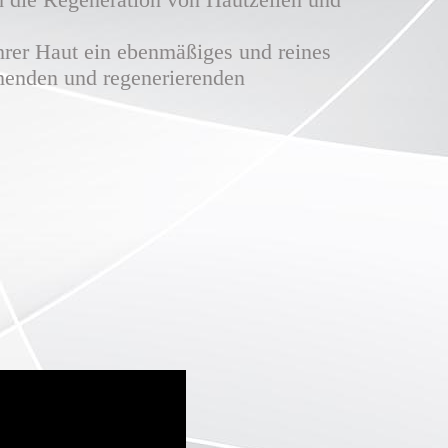
Ihrer Haut ein ebenmäßiges und reines
menden und regenerierenden