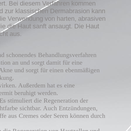
ert. Bei diesem Verfahren kommen
ied zur klassischen Dermabrasion kann
die Verwendung von harten, abrasiven
ie die Haut sanft ansaugt. Die Haut
cht aus.
und schonendes Behandlungsverfahren
tion an und sorgt damit für eine
e Akne und sorgt für einen ebenmäßigen
rkung.
irken. Außerdem hat es eine
ermit beruhigt werden.
s stimuliert die Regeneration der
htfarbe sichtbar. Auch Entzündungen,
offe aus Cremes oder Seren können durch
ch die Regeneration von Hautzellen und