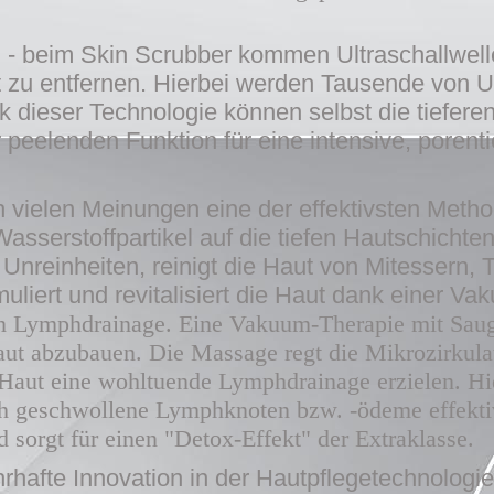
g
- beim Skin Scrubber kommen Ultraschallwel
u entfernen. Hierbei werden Tausende von Ul
ieser Technologie können selbst die tieferen
 peelenden Funktion für eine intensive, porent
ch vielen Meinungen eine der effektivsten Met
 Wasserstoffpartikel auf die tiefen Hautschichte
Unreinheiten, reinigt die Haut von Mitessern, 
muliert und revitalisiert die Haut dank einer
en Lymphdrainage.
Eine Vakuum-Therapie mit Sa
t abzubauen. Die Massage regt die Mikrozirkulat
Haut eine wohltuende Lymphdrainage erzielen. Hie
ch geschwollene Lymphknoten bzw. -ödeme effekti
d sorgt für einen "Detox-Effekt" der Extraklasse.
rhafte Innovation in der Hautpflegetechnolog