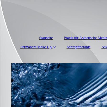
Startseite
Praxis für Ästhetische Medi
Permanent Make Up
Schröpftherapie
Atl