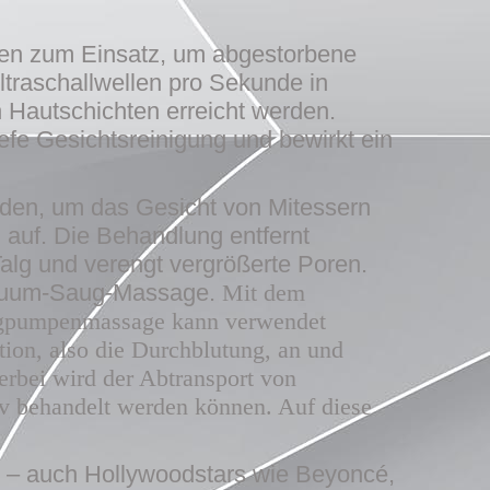
len zum Einsatz, um abgestorbene
traschallwellen pro Sekunde in
 Hautschichten erreicht werden.
iefe Gesichtsreinigung und bewirkt ein
hoden, um das Gesicht von Mitessern
n auf. Die Behandlung entfernt
Talg und verengt vergrößerte Poren.
 Vakuum-Saug-Massage.
Mit dem
ugpumpenmassage kann verwendet
ion, also die Durchblutung, an und
rbei wird der Abtransport von
v behandelt werden können. Auf diese
ie – auch Hollywoodstars wie Beyoncé,