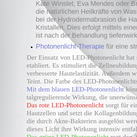
Kate Winslet, Eva Mendes oder Br
die natürlichen Heilkräfte von Wa
bei der Hydrodermabrasion die Ha
Kristallen. Dies erfolgt mittels e
ist nach der Behandlung tiefenwir
Photonenlicht-Therapie
für eine s
Der Einsatz von LED-Photonenlicht hat 
etabliert. Es stimuliert die Zellneubild
verbesserte Hautelastizität. Außerdem w
Teint. Die Farbe des LED-Photonenlichts
Mit dem blauen LED-Photonenlicht
könn
talgregulierende Wirkung, die unerwünsc
Das rote LED-Photonenlicht
sorgt für e
Hautzellen und setzt die Kollagenbildu
die durch Akne-Bakterien ausgelöst wer
dieses Licht ihre Wirkung intensiv entfal
Das grüne LED-Photonenlicht
regt den Z