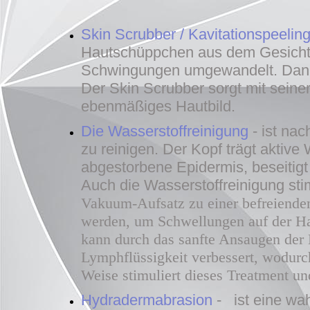
Skin Scrubber / Kavitationspeelin
Hautschüppchen aus dem Gesicht z
Schwingungen umgewandelt. Dank d
Der Skin Scrubber sorgt mit seiner
ebenmäßiges Hautbild.
Die Wasserstoffreinigung
- ist na
zu reinigen. Der Kopf trägt aktive
abgestorbene Epidermis, beseitigt 
Auch die Wasserstoffreinigung sti
Vakuum-Aufsatz zu einer befreiend
werden, um Schwellungen auf der Hau
kann durch das sanfte Ansaugen der 
Lymphflüssigkeit verbessert, wodur
Weise stimuliert dieses Treatment un
Hydradermabrasion
- ist eine wah